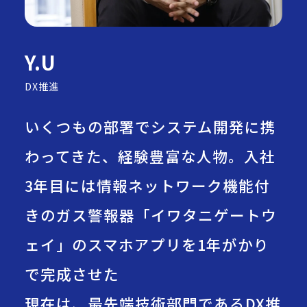
同期入社が語る、志望動機や
仕事の話
CROSSTALK #02
Y.U
産休・育休の取得から復帰後の
働き方について
DX推進
数字でわかる岩谷情報システム
いくつもの部署でシステム開発に携
募集要項
わってきた、経験豊富な人物。入社
3年目には情報ネットワーク機能付
きのガス警報器「イワタニゲートウ
個人情報保護方針
特定個人情報保護方針
ェイ」のスマホアプリを1年がかり
で完成させた
現在は、最先端技術部門であるDX推