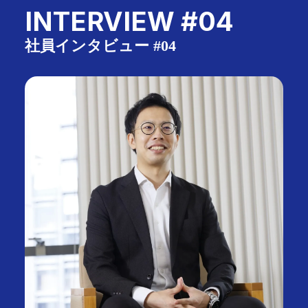
仕事と人
INTERVIEW #04
第1事業部副事業部長兼東京支社長
社員インタビュー #04
K.T
XINシステム推進事業部 PJ監理担当 課長
I.A
第1事業部 開発部 開発2課
T.K
DX推進
Y.U
XINシステム推進事業部
T.N
CROSSTALK
CROSSTALK #01